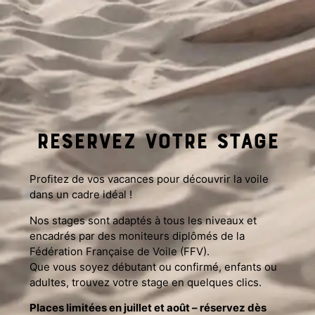
RESERVEz VOTRE STAGE
Profitez de vos vacances pour découvrir la voile
dans un cadre idéal !
Nos stages sont adaptés à tous les niveaux et
encadrés par des moniteurs diplômés de la
Fédération Française de Voile (FFV).
Que vous soyez débutant ou confirmé, enfants ou
adultes, trouvez votre stage en quelques clics.
Places limitées en juillet et août – réservez dès