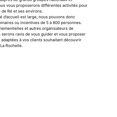
ous vous proposerons diff
é
rentes activit
é
s pour
e de R
é
et ses environs.
é
d’accueil est large, nous pouvons donc
inaires ou incentives de 5
à
800 personnes.
nementielles et autres organisateurs de
s serons ravis de vous guider et vous proposer
s adapt
é
es
à
vos clients souhaitant d
é
couvrir
La Rochelle.
R UN DEVIS
TES
ns ensemble des activités sur-mesure telles
tiations en catamaran ou en planche
à
voile, des