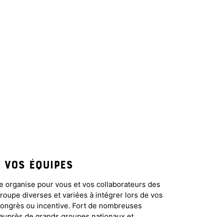
 VOS ÉQUIPES
le organise pour vous et vos collaborateurs des
roupe diverses et vari
é
es
à
int
é
grer lors de vos
congr
è
s ou incentive. Fort de nombreuses
 aupr
è
s de grands groupes nationaux et