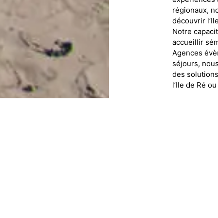
r
é
gionaux, n
d
é
couvrir l’Il
Notre capacit
accueillir s
é
m
Agences
é
v
è
s
é
jours, nou
des solution
l’Ile de R
é
ou 
DEMANDE
NOS ACTIVI
Nous élaboro
que : des ini