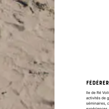
FÉDÉRER
Ile de Ré Voi
activit
é
s de g
s
é
minaires, 
exp
é
riences